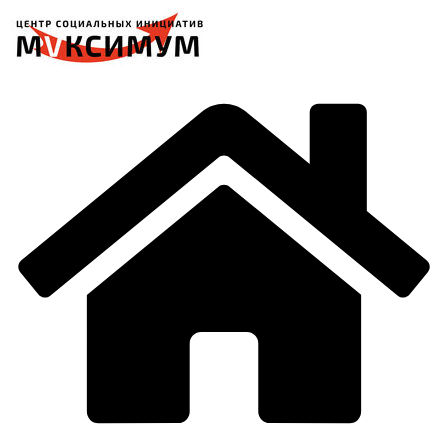
Перейти
к
содержимому