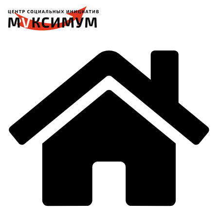
Перейти
к
содержимому