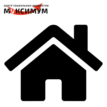
Перейти
к
содержимому