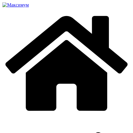
Перейти
к
содержимому