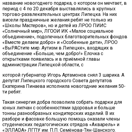
название новогоднего подарка, о котором он мечтает, в
период с 4 по 20 декабря выставлялись в крупных
торгово-развлекательных центрах Липецка. На них
висели праздничные желания ребят не только из
«Школы Мастеров», но и детей из ЛРОО ПИИС
«Солнечный мир», ЛГООИ ИК «Малое социальное
объединение», подопечных благотворительных фондов
«Вместе делаем добро» и «Особенные дети», ЛРОО
«ВыРАСтите мир. Аутизм в Липецке», входящих в
объединение «Больше, чем добро!» Ёлочка с
открытками появилась и в приёмной главы
администрации Липецкой области, с
которой губернатор Игорь Артамонов снял 3 шарика. А
депутат Липецкого городского Совета депутатов
Екатерина Пинаева исполнила новогодние желания 50-
ти ребят.
Такая синергия добра позволила собрать подарки для
юных липчан с особенностями здоровья и больше
тонны разнообразных кондитерских изделий. В их
разборе и фасовке большую помощь оказали члены
студенческих педагогических отрядов «Акварель» и
«ЭЛЛАDА» ЛГПУ им. П.П. Семёнова-Тян-Шанского.