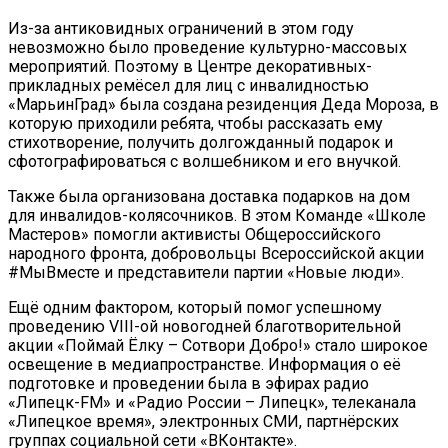
Из-за антиковидных ограничений в этом году
невозможно было проведение культурно-массовых
мероприятий. Поэтому в Центре декоративных-
прикладных ремёсел для лиц с инвалидностью
«МарьинГрад» была создана резиденция Деда Мороза, в
которую приходили ребята, чтобы рассказать ему
стихотворение, получить долгожданный подарок и
сфотографироваться с волшебником и его внучкой.
Также была организована доставка подарков на дом
для инвалидов-колясочников. В этом Команде «Школе
Мастеров» помогли активисты Общероссийского
народного фронта, добровольцы Всероссийской акции
#МыВместе и представители партии «Новые люди».
Ещё одним фактором, который помог успешному
проведению VIII-ой новогодней благотворительной
акции «Поймай Ёлку – Сотвори Добро!» стало широкое
освещение в медиапространстве. Информация о её
подготовке и проведении была в эфирах радио
«Липецк-FM» и «Радио России – Липецк», телеканала
«Липецкое время», электронных СМИ, партнёрских
группах социальной сети «ВКонтакте».