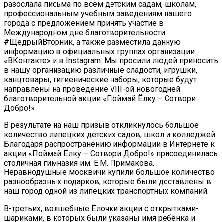
разослала письма по всем детским садам, школам,
профессиональным учебным заведениям нашего
города с предложением принять участие в
Международном дне благотворительности
#ЩедрыйВторник, а также разместила данную
информацию в официальных группах организации
«ВКонтакте» и в Instagram. Мы просили людей приносить
в нашу организацию различные сладости, игрушки,
канцтовары, гигиенические наборы, которые будут
направлены на проведение VIII-ой новогодней
благотворительной акции «Поймай Ёлку – Сотвори
Добро!»
В результате на наш призыв откликнулось большое
количество липецких детских садов, школ и колледжей.
Благодаря распространению информации в Интернете к
акции «Поймай Ёлку – Сотвори Добро!» присоединилась
столичная гимназия им. Е.М. Примакова.
Неравнодушные москвичи купили большое количество
разнообразных подарков, которые были доставлены в
наш город одной из липецких транспортных компаний.
В-третьих, волшебные Ёлочки акции с открытками-
шариками, в которых были указаны имя ребёнка и