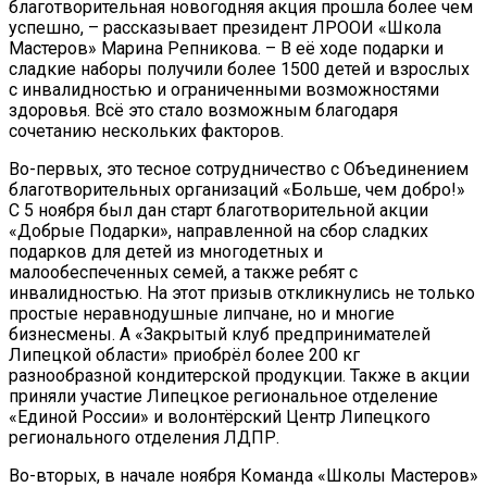
благотворительная новогодняя акция прошла более чем
успешно, – рассказывает президент ЛРООИ «Школа
Мастеров» Марина Репникова. – В её ходе подарки и
сладкие наборы получили более 1500 детей и взрослых
с инвалидностью и ограниченными возможностями
здоровья. Всё это стало возможным благодаря
сочетанию нескольких факторов.
Во-первых, это тесное сотрудничество с Объединением
благотворительных организаций «Больше, чем добро!»
С 5 ноября был дан старт благотворительной акции
«Добрые Подарки», направленной на сбор сладких
подарков для детей из многодетных и
малообеспеченных семей, а также ребят с
инвалидностью. На этот призыв откликнулись не только
простые неравнодушные липчане, но и многие
бизнесмены. А «Закрытый клуб предпринимателей
Липецкой области» приобрёл более 200 кг
разнообразной кондитерской продукции. Также в акции
приняли участие Липецкое региональное отделение
«Единой России» и волонтёрский Центр Липецкого
регионального отделения ЛДПР.
Во-вторых, в начале ноября Команда «Школы Мастеров»