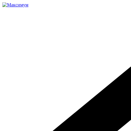
Перейти
к
содержимому