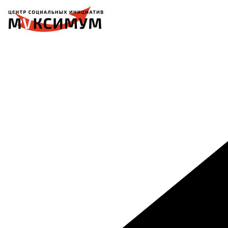
Перейти
к
содержимому