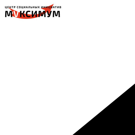
Перейти
к
содержимому