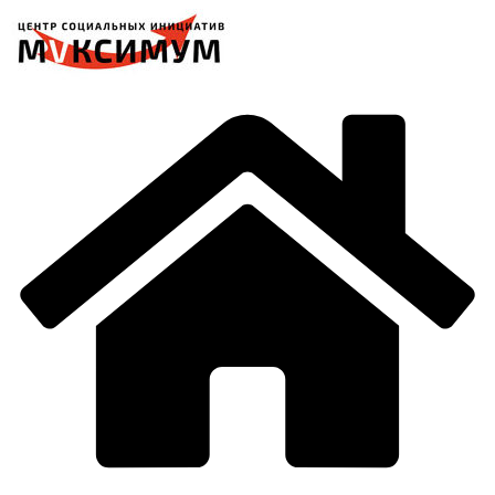
Перейти
к
содержимому