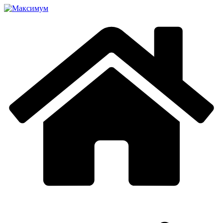
Перейти
к
содержимому