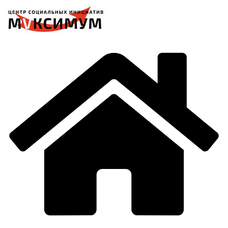
Перейти
к
содержимому