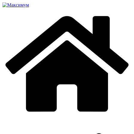
Перейти
к
содержимому