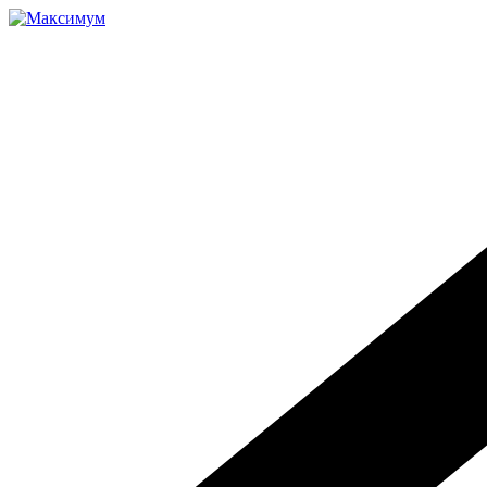
Перейти
к
содержимому