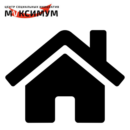
Перейти
к
содержимому