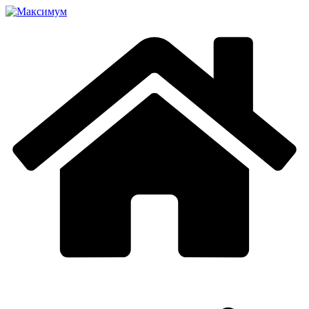
Перейти
к
содержимому