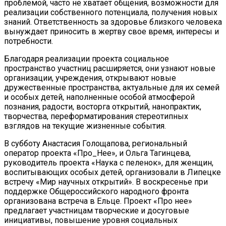
проблемой, часто не хватает общения, возможности для
реализации собственного потенциала, получения новых
знаний. Ответственность за здоровье близкого человека
вынуждает приносить в жертву свое время, интересы и
потребности.
Благодаря реализации проекта​ социальное
пространство участниц расширяется, они узнают новые
организации, учреждения, открывают новые
дружественные пространства, актуальные для их семей
и особых​ детей, наполненные особой атмосферой
познания, радости, восторга открытий, нанопрактик,
творчества, переформатирования стереотипных
взглядов на текущие жизненные события.
В субботу Анастасия Голощапова,​ региональный
оператор проекта «Про_Нее», и​ Ольга​ Тагинцева,
руководитель проекта «Наука с пеленок»,​ для женщин,
воспитывающих особых детей, организовали в Липецке​
встречу «Мир научных открытий». В воскресенье​ при​ ​
поддержке​ Общероссийского​ народного​ фронта
организована встреча в​ Ельце.​ Проект «Про нее»​
предлагает участницам творческие и досуговые
инициативы, повышение уровня социальных