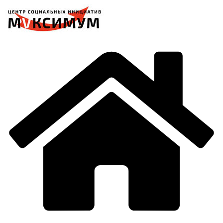
Перейти
к
содержимому