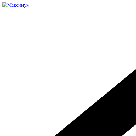
Перейти
к
содержимому