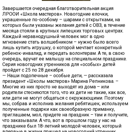
Завершается очередная благотворительная акция
ЛРООИ «Школа мастеров». Новогодние елочки,
украшенные по-особому – шарами с открытками, на
которых были указаны желания детей с ОВЗ, в течение
месяца стояли в крупных липецких торговых центрах.
Каждый неравнодушный человек мог в одно
мгновение стать волшебником – нужно было всего
лишь купить игрушку, о которой мечтает конкретный
ребенок-инвалид, и передать волонтерам. А те, в свою
очередь, вручат ее малышу на специальном празднике.
Серия новогодних утренников для «особых» детей
пройдет с 25 по 28 декабря.
— Наши подопечные – особые дети, — рассказала
президент «Школы мастеров» Марина Репникова. –
Многие из них просто не выходят из дома – или
родители стесняются того, что их дети не такие, как все,
или дети не могут общаться с окружающими. Поэтому
мы, собрав и исполнив желания ребятишек, используем
полученные подарки как своеобразную приманку,
приглашаем, мол, придете на праздник – там и получите,
что заказывали. А что, вот в прошлом году у нас на
празднике был 18-летний молодой человек, который
впервые в жизни пришел на новогодний утренник,