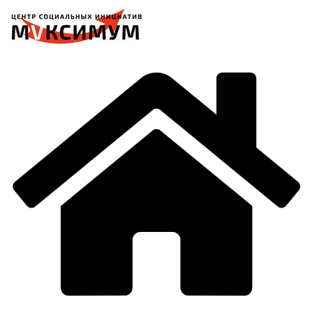
Перейти
к
содержимому