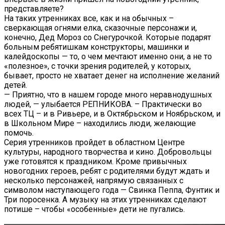
представляете?
На таких утренниках все, как и на обычных –
сверкающая огнями елка, сказочные персонажи и,
конечно, Дед Мороз со Снегурочкой. Которые подарят
больным ребятишкам конструкторы, машинки и
калейдоскопы — то, о чем мечтают именно они, а не то
«полезное», с точки зрения родителей, у которых,
бывает, просто не хватает денег на исполнение желаний
детей.
— Приятно, что в нашем городе много неравнодушных
людей, — улыбается РЕПНИКОВА. – Практически во
всех ТЦ – и в Ривьере, и в Октябрьском и Ноябрьском, и
в Школьном Мире – находились люди, желающие
помочь.
Серия утренников пройдет в областном Центре
культуры, народного творчества и кино. Добровольцы
уже готовятся к праздником. Кроме привычных
новогодних героев, ребят с родителями будут ждать и
несколько персонажей, напрямую связанных с
символом наступающего года — Свинка Пеппа, Фунтик и
Три поросенка. А музыку на этих утренниках сделают
потише – чтобы «особенные» дети не пугались.