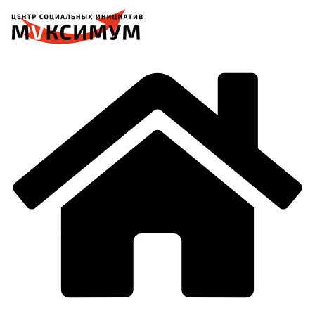
Перейти
к
содержимому