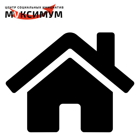
Перейти
к
содержимому