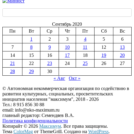
Сентябрь 2020
Пн
Вт
Ср
Чт
Пт
Сб
Вс
1
2
3
4
5
6
7
8
9
10
11
12
13
14
15
16
17
18
19
20
21
22
23
24
25
26
27
28
29
30
« Авг
Окт »
© Автономная некоммерческая организация по содействию в
развитии культурных, социальных, просветительских
инициатив населения "максимум", 2018 -
2026
Тел.: 8 915 856 30 88
email: info@nko-maximum.ru
главный редактор: Семендяев В.А.
Политика конфиденциальности
Копирайт © 2026
Максимум
. Все права защищены.
Тема
ColorMag
от ThemeGrill. Создано на
WordPress
.