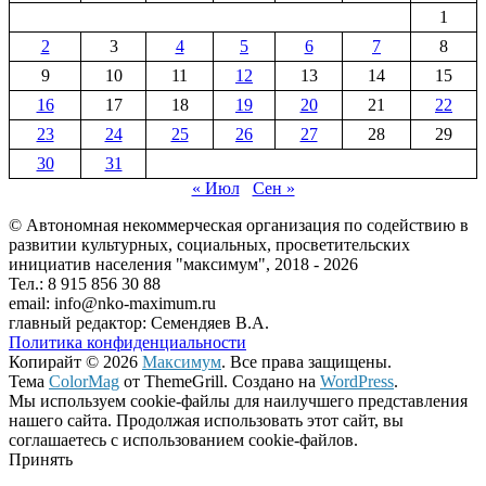
1
2
3
4
5
6
7
8
9
10
11
12
13
14
15
16
17
18
19
20
21
22
23
24
25
26
27
28
29
30
31
« Июл
Сен »
© Автономная некоммерческая организация по содействию в
развитии культурных, социальных, просветительских
инициатив населения "максимум", 2018 -
2026
Тел.: 8 915 856 30 88
email: info@nko-maximum.ru
главный редактор: Семендяев В.А.
Политика конфиденциальности
Копирайт © 2026
Максимум
. Все права защищены.
Тема
ColorMag
от ThemeGrill. Создано на
WordPress
.
Мы используем cookie-файлы для наилучшего представления
нашего сайта. Продолжая использовать этот сайт, вы
соглашаетесь с использованием cookie-файлов.
Принять