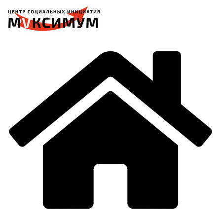
Перейти
к
содержимому