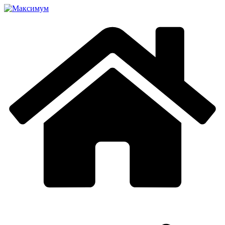
Перейти
к
содержимому