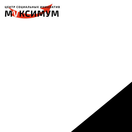
Перейти
к
содержимому