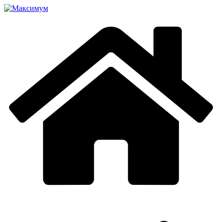
Перейти
к
содержимому