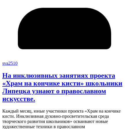
sva2510
На инклюзивных занятиях проекта
«Храм на кончике кисти» школьники
Липецка узнают о православном
искусстве.
Каждый месяц, юные участники проекта «Храм на кончике
кисти. Инклюзивная духовно-просветительская среда
творческого развития школьников» осваивают новые
художественные техники в православном