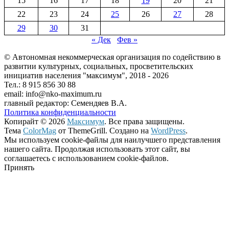
15
16
17
18
19
20
21
22
23
24
25
26
27
28
29
30
31
« Дек
Фев »
© Автономная некоммерческая организация по содействию в
развитии культурных, социальных, просветительских
инициатив населения "максимум", 2018 -
2026
Тел.: 8 915 856 30 88
email: info@nko-maximum.ru
главный редактор: Семендяев В.А.
Политика конфиденциальности
Копирайт © 2026
Максимум
. Все права защищены.
Тема
ColorMag
от ThemeGrill. Создано на
WordPress
.
Мы используем cookie-файлы для наилучшего представления
нашего сайта. Продолжая использовать этот сайт, вы
соглашаетесь с использованием cookie-файлов.
Принять