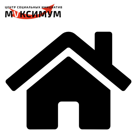
Перейти
к
содержимому