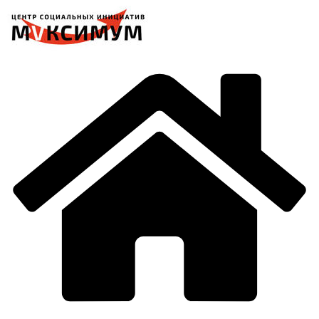
Перейти
к
содержимому