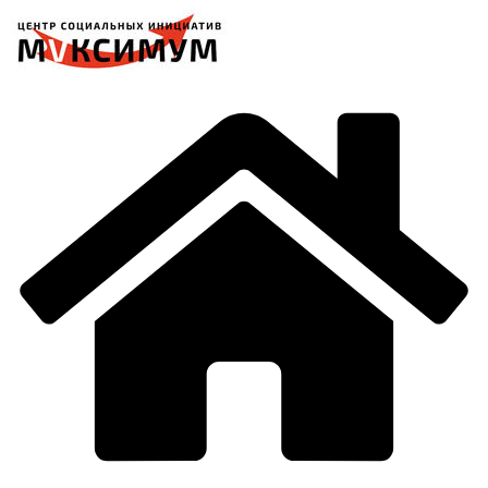
Перейти
к
содержимому