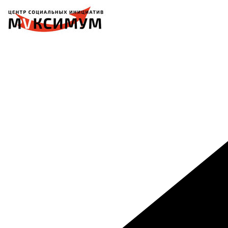
Перейти
к
содержимому