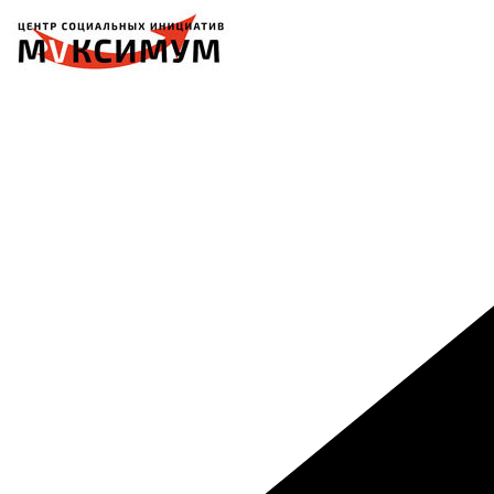
Перейти
к
содержимому