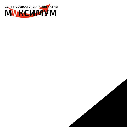
Перейти
к
содержимому