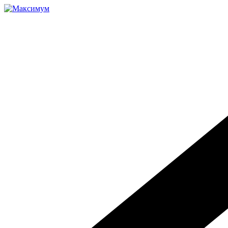
Перейти
к
содержимому