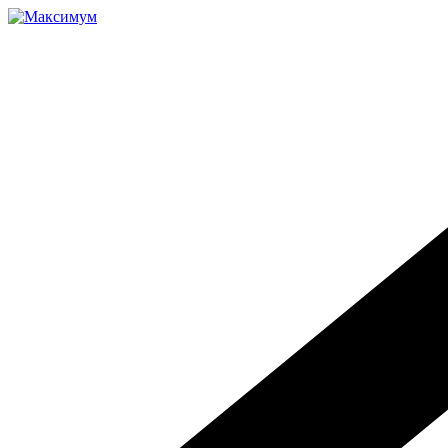
Перейти
к
содержимому