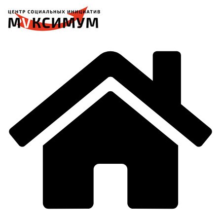
Перейти
к
содержимому