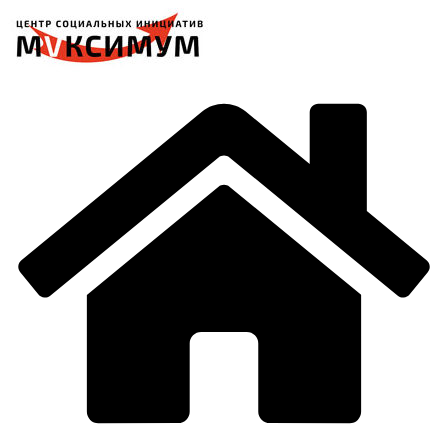
Перейти
к
содержимому