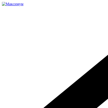
Перейти
к
содержимому