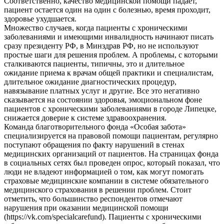
Соответственно, качество медицинской помощи падает,
пациент остается один на один с болезнью, время проходит,
здоровье ухудшается.
Множество случаев, когда пациенты с хроническими
заболеваниями и имеющими инвалидность начинают писать
сразу президенту РФ, в Минздрав РФ, но не используют
простые шаги для решения проблем. А проблемы, с которыми
сталкиваются пациенты, типичны, это и длительное
ожидание приема к врачам общей практики и специалистам,
длительное ожидание диагностических процедур,
навязывание платных услуг и другие. Все это негативно
сказывается на состоянии здоровья, эмоциональном фоне
пациентов с хроническими заболеваниями в городе Липецке,
снижается доверие к системе здравоохранения.
Команда благотворительного фонда «Особая забота»
специализируется на правовой помощи пациентам, регулярно
поступают обращения по факту нарушений в стенах
медицинских организаций от пациентов. На страницах фонда
в социальных сетях был проведен опрос, который показал, что
люди не владеют информацией о том, как могут помогать
страховые медицинские компании в системе обязательного
медицинского страхования в решении проблем. Стоит
отметить, что большинство респондентов отмечают
нарушения при оказании медицинской помощи
(https://vk.com/specialcarefund). Пациенты с хроническими