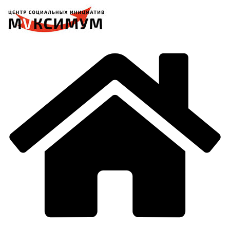
Перейти
к
содержимому