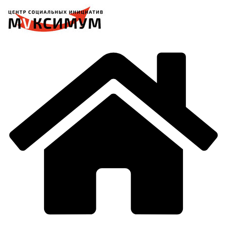
Перейти
к
содержимому