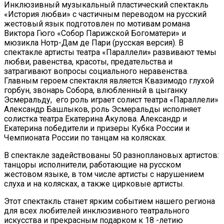
Инклюзивный музыкальный пластический спектакль
«История любви» с частичным переводом на русский
жестовый язык подготовлен по мотивам романа
Виктора Гюго «Собор Парижской Богоматери» и
мюзикла Нотр-Дам де Пари (русская версия). В
спектакле артисты театра «Параллели» развивают темы
любви, равенства, красоты, предательства и
затрагивают вопросы социального неравенства.
Главным героем спектакля является Квазимодо глухой
горбун, звонарь Собора, влюбленный в цыганку
Эсмеральду, его роль играет солист театра «Параллели»
Александр Башлыков, роль Эсмеральды исполняет
солистка театра Екатерина Акулова. Александр и
Екатерина победители и призеры Кубка России и
Чемпионата России по танцам на колясках.
В спектакле задействованы 50 разноплановых артистов:
танцоры исполнители, работающие на русском
жестовом языке, в том числе артисты с нарушением
слуха и на колясках, а также цирковые артисты.
Этот спектакль станет ярким событием нашего региона
для всех любителей инклюзивного театрального
искусства и прекрасным подарком к 18 -летию