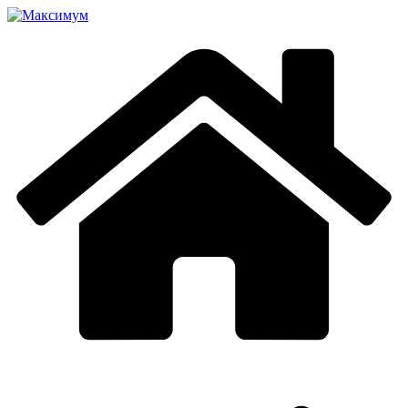
Перейти
к
содержимому