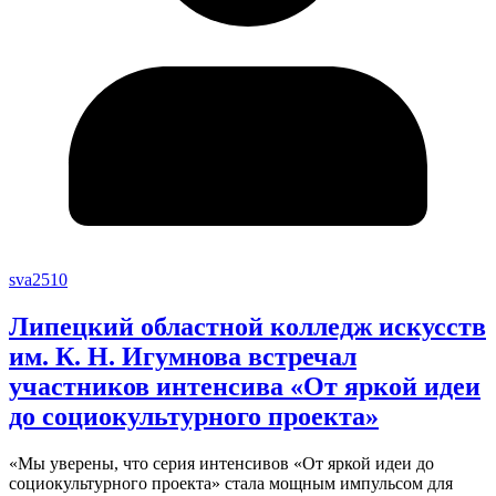
sva2510
Липецкий областной колледж искусств
им. К. Н. Игумнова встречал
участников интенсива «От яркой идеи
до социокультурного проекта»
«Мы уверены, что серия интенсивов «От яркой идеи до
социокультурного проекта» стала мощным импульсом для