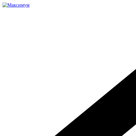
Перейти
к
содержимому