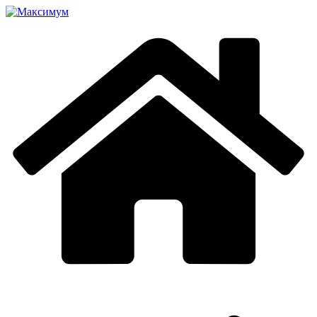
Перейти
к
содержимому