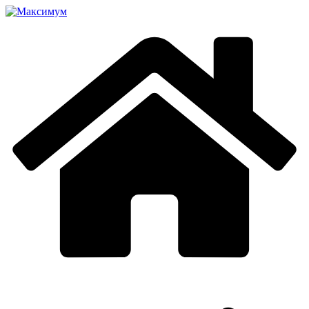
Перейти
к
содержимому