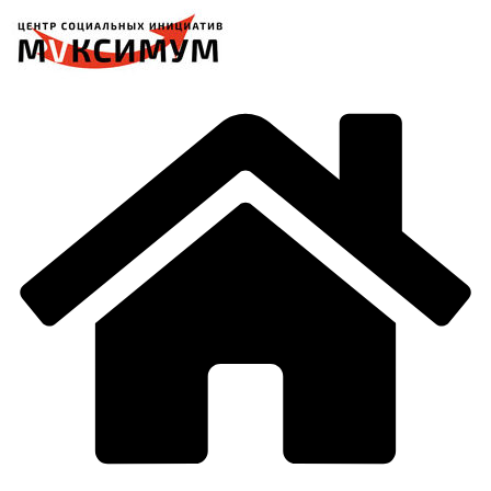
Перейти
к
содержимому