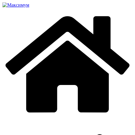
Перейти
к
содержимому