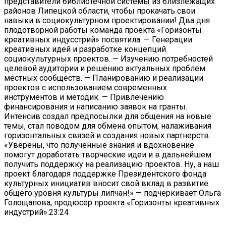
представители библиотечной системы из близлежащих
районов Липецкой области, чтобы прокачать свои
навыки в социокультурном проектировании! Два дня
плодотворной работы команда проекта «Горизонты
креативных индусстрий» посвятила: — Генерации
креативных идей и разработке концепций
социокультурных проектов. — Изучению потребностей
целевой аудитории и решению актуальных проблем
местных сообществ. — Планированию и реализации
проектов с использованием современных
инструментов и методик. — Привлечению
финансирования и написанию заявок на гранты.
Интенсив создал предпосылки для общения на новые
темы, стал поводом для обмена опытом, налаживания
горизонтальных связей и создания новых партнерств.
«Уверены, что полученные знания и вдохновение
помогут доработать творческие идеи и в дальнейшем
получить поддержку на реализацию проектов. Ну, а наш
проект благодаря поддержке Президентского фонда
культурных инициатив вносит свой вклад в развитие
общего уровня культуры липчан!» — подчеркивает Ольга
Голощапова, продюсер проекта «Горизонты креативных
индустрий».
23:24