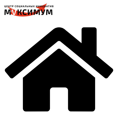
Перейти
к
содержимому