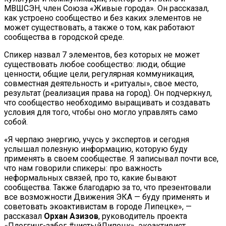
МВШСЭН, член Союза «Живые города». Он рассказал,
как устроено сообщество и без каких элементов не
может существовать, а также о том, как работают
сообщества в городской среде.
Спикер назвал 7 элементов, без которых не может
существовать любое сообщество: люди, общие
ценности, общие цели, регулярная коммуникация,
совместная деятельность и «ритуалы», свое место,
результат (реализация права на город). Он подчеркнул,
что сообщество необходимо выращивать и создавать
условия для того, чтобы оно могло управлять само
собой.
«Я черпаю энергию, учусь у экспертов и сегодня
услышал полезную информацию, которую буду
применять в своем сообществе. Я записывал почти все,
что нам говорили спикеры: про важность
неформальных связей, про то, какие бывают
сообщества. Также благодарю за то, что презентовали
все возможности Движения ЭКА — буду применять и
советовать экоактивистам в городе Липецке», —
рассказал
Орхан Азизов
, руководитель проекта
«Плоггинг-забег #чистыйЛипецк», экоактивист.