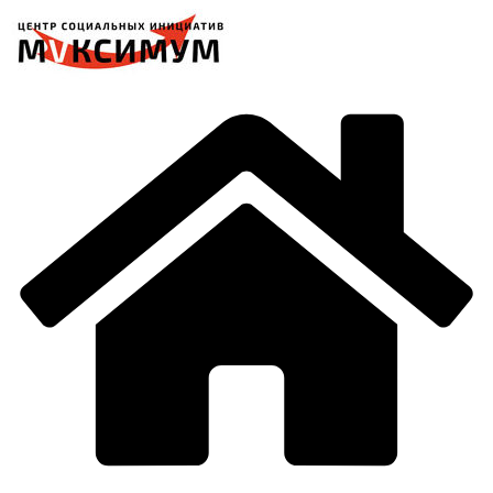
Перейти
к
содержимому