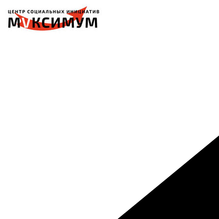
Перейти
к
содержимому