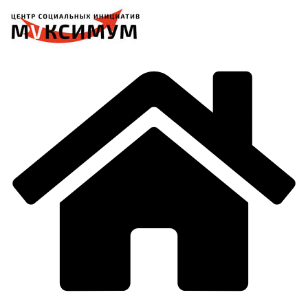
Перейти
к
содержимому