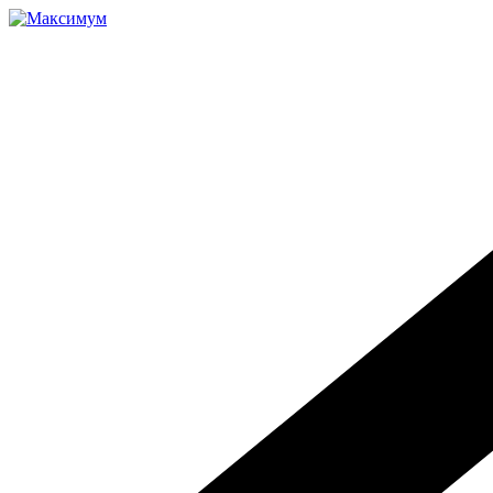
Перейти
к
содержимому