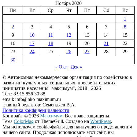
Ноябрь 2020
Пн
Вт
Ср
Чт
Пт
Сб
Вс
1
2
3
4
5
6
7
8
9
10
11
12
13
14
15
16
17
18
19
20
21
22
23
24
25
26
27
28
29
30
« Окт
Дек »
© Автономная некоммерческая организация по содействию в
развитии культурных, социальных, просветительских
инициатив населения "максимум", 2018 -
2026
Тел.: 8 915 856 30 88
email: info@nko-maximum.ru
главный редактор: Семендяев В.А.
Политика конфиденциальности
Копирайт © 2026
Максимум
. Все права защищены.
Тема
ColorMag
от ThemeGrill. Создано на
WordPress
.
Мы используем cookie-файлы для наилучшего представления
нашего сайта. Продолжая использовать этот сайт, вы