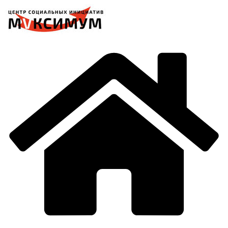
Перейти
к
содержимому